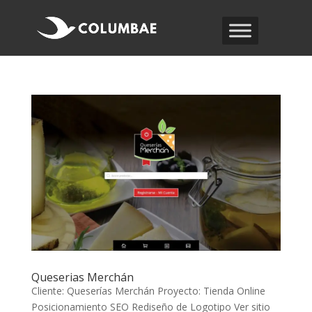
Queserias Merchán
Cliente: Queserías Merchán Proyecto: Tienda Online
Posicionamiento SEO Rediseño de Logotipo Ver sitio